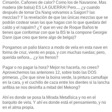
Cimarrón. Cañones de calor? Como los de Navarone. Mas
madera (de balsa) ES LA GUERRA! Pero.... ¿y cuando
después de tomar Da Nang volvamos a Saigon? las
mezclas? Y la revelación de que las únicas mezclas que se
podrán costear sean las que hagas con lo que quedara del
caldo y el napalm? ¿Y que en vez de Roque Baños te
tienes que conformar con que la BS te la compone Georgie
Dann (que creo que tiene algo de belga)?
Pongamos un palio blanco a modo de vela en esta nave en
forma de cruz, viento en popa, y con muchas ruedas; pero,
querida señora... ¿y los frenos?
Pagar o no pagar la hora? Mejor no hacerla, no crees?
Aprovechemos las anteriores 12, sobre todo las DOS
primeras. ¿De que sirve la boina verde, la pintura camuflaje
en la cara, y el cuchillo de caza entre los dientes si la lancha
anfibia se nos desinfla a mitad del Mekong?
Ahí es donde se posa la Mirada Metafísica y no en el
barquito de vela. Y ahí es donde está el pensamiento, y no
en el alma propia.