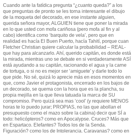
Cuando ante la fatídica pregunta “¿cuanto queda?” a los
que preguntas de pronto se les torna interesante el dibujo
de la moqueta del decorado, en ese instante alguien,
querida señora mayor, ALGUIEN tiene que poner la mirada
en lo que usted con mofa cariñosa (pero mofa al fin y al
cabo) identifica como ‘barquito de vela’, pero que en
realidad es hacía El Buen Puerto, hacía Tahití, porque cuan
Fletcher Christian quiere calcular la probabilidad – REAL-
que hay para alcanzarlo. Ahí, querido capitán, es donde está
la mirada, mientras uno se debate en si verdaderamente ASÍ
está ayudando a su capitán, racionando el agua y la carne
de tortuga, o si no es mejor ser ‘amiguete’ y darle todo lo
que pide. No sé, quizá lo aprecie más en esos momentos en
que, como Javier el protagonista, encerrado en los bajos de
un decorado, se quema con la hora que es la plancha, su
propia mejilla en la que lleva tatuada la marca de SU
compromiso. Pero quizá sea mas ‘cool’ (y requiere MENOS
horas te lo puedo jurar; PROPIAS, no las que abollan el
presupuesto como el mazo sobre la cabina) decir que SÍ a
todo: helicópteros? como en Apocalypse. Cruces? Más que
en Espartaco. Elefantes? Todos los de la Senda.
Figuración? como los de Intolerancia. Caravanas? como en