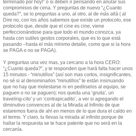
terminado por hoy!” o si deben ir pensando en anular sus
compromisos de cena. Y preguntas de nuevo “¿Cuanto
queda?”, se lo preguntas a uno, al otro, al de más allá ( al
Dire no, con los años sabemos que existe un protocolo, ese
protocolo que, desde que el cine es cine, viene
perfeccionándose para que todo el mundo conozca, ya
hasta con sutiles gestos corporales, que es lo que está
pasando –hasta el más mínimo detalle, como que si la hora
se PAGA o no se PAGA).
Y preguntas una vez mas, ya cercano a la hora CERO:
“¿Cuanto queda?”, y te responden que hará falta hacer unos
15 minutos - “minutillos” (así son mas cortos, insignificantes,
no sé si al denominarlos “minutillos” te están insinuando
que no hay que molestarse ni en pedírselos al equipo, se
paguen o no se paguen); nos queda una ‘gruita’, un
traveling-cito’ y un ‘contrapicadito’, a ver si agregando el
diminutivo convences al de la Mirada al Infinito de que
estaremos fuera de ahí en menos de lo que dura el caldo en
el termo. Y claro, tu llevas la mirada al infinito porque de
hallar la respuesta se te hace patente que no será en la
cercanía.