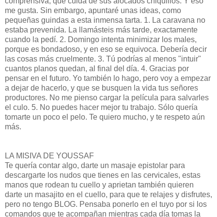
comprensiva, que cuida de sus alocados chiquillos. Y eso
me gusta. Sin embargo, apuntaré unas ideas, como
pequeñas guindas a esta inmensa tarta. 1. La caravana no
estaba prevenida. La llamásteis más tarde, exactamente
cuando la pedí. 2. Domingo intenta minimizar los males,
porque es bondadoso, y en eso se equivoca. Debería decir
las cosas más cruelmente. 3. Tú podrías al menos "intuir"
cuantos planos quedan, al final del día. 4. Gracias por
pensar en el futuro. Yo también lo hago, pero voy a empezar
a dejar de hacerlo, y que se busquen la vida tus señores
productores. No me pienso cargar la película para salvarles
el culo. 5. No puedes hacer mejor tu trabajo. Sólo quería
tomarte un poco el pelo. Te quiero mucho, y te respeto aún
más.
LA MISIVA DE YOUSSAF
Te quería contar algo, darte un masaje epistolar para
descargarte los nudos que tienes en las cervicales, estas
manos que rodean tu cuello y aprietan también quieren
darte un masajito en el cuello, para que te relajes y disfrutes,
pero no tengo BLOG. Pensaba ponerlo en el tuyo por si los
comandos que te acompañan mientras cada día tomas la