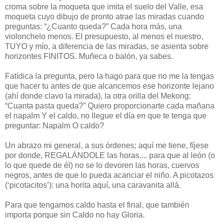
croma sobre la moqueta que imita el suelo del Valle, esa
moqueta cuyo dibujo de pronto atrae las miradas cuando
preguntas: “¿Cuanto queda?” Cada hora más, una
violonchelo menos. El presupuesto, al menos el nuestro,
TUYO y mío, a diferencia de las miradas, se asienta sobre
horizontes FINITOS. Muñeca o balón, ya sabes.
Fatídica la pregunta, pero la hago para que no me la tengas
que hacer tu antes de que alcancemos ese horizonte lejano
(ahí donde clavo la mirada), la otra orilla del Mekong:
“Cuanta pasta queda?” Quiero proporcionarte cada mañana
el napalm Y el caldo, no llegue el día en que te tenga que
preguntar: Napalm O caldo?
Un abrazo mi general, a sus órdenes; aquí me tiene, fíjese
por donde, REGALÁNDOLE las horas.... para que al león (o
lo que quede de él) no se lo devoren las horas, cuervos
negros, antes de que lo pueda acariciar el niño. A picotazos
(‘picotacitos’): una horita aquí, una caravanita allá.
Para que tengamos caldo hasta el final, que también
importa porque sin Caldo no hay Gloria.