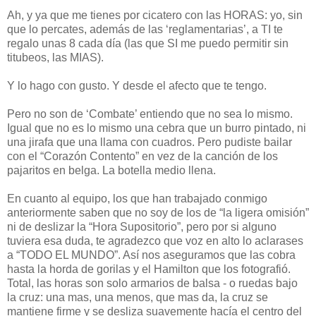
Ah, y ya que me tienes por cicatero con las HORAS: yo, sin
que lo percates, además de las ‘reglamentarias’, a TI te
regalo unas 8 cada día (las que SI me puedo permitir sin
titubeos, las MIAS).
Y lo hago con gusto. Y desde el afecto que te tengo.
Pero no son de ‘Combate’ entiendo que no sea lo mismo.
Igual que no es lo mismo una cebra que un burro pintado, ni
una jirafa que una llama con cuadros. Pero pudiste bailar
con el “Corazón Contento” en vez de la canción de los
pajaritos en belga. La botella medio llena.
En cuanto al equipo, los que han trabajado conmigo
anteriormente saben que no soy de los de “la ligera omisión”
ni de deslizar la “Hora Supositorio”, pero por si alguno
tuviera esa duda, te agradezco que voz en alto lo aclarases
a “TODO EL MUNDO”. Así nos aseguramos que las cobra
hasta la horda de gorilas y el Hamilton que los fotografió.
Total, las horas son solo armarios de balsa - o ruedas bajo
la cruz: una mas, una menos, que mas da, la cruz se
mantiene firme y se desliza suavemente hacía el centro del